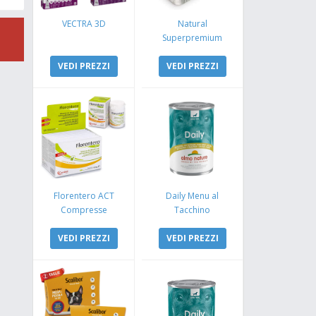
VECTRA 3D
Natural
Superpremium
Monoproteico
VEDI PREZZI
Coniglio e Mela
VEDI PREZZI
Florentero ACT
Daily Menu al
Compresse
Tacchino
VEDI PREZZI
VEDI PREZZI