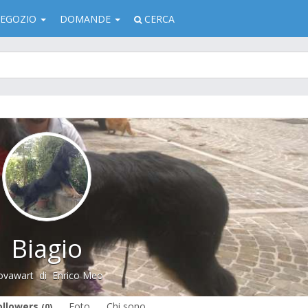
EGOZIO
DOMANDE
CERCA
Biagio
ovawart
di
Enrico Meo
ollowers
Foto
Chi sono
(0)