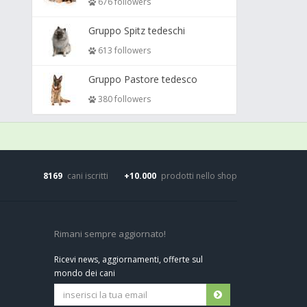
676 followers
Gruppo Spitz tedeschi
613 followers
Gruppo Pastore tedesco
380 followers
8169
cani iscritti
+10.000
prodotti nello shop
Rimani sempre aggiornato!
Ricevi news, aggiornamenti, offerte sul
mondo dei cani