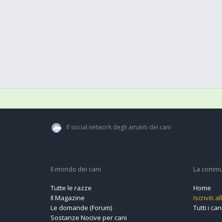
Il social network degli amanti dei cani
Il mondo dei cani
La commu
Tutte le razze
Home
Il Magazine
Iscriviti 
Le domande (Forum)
Tutti i cani
Sostanze Nocive per cani