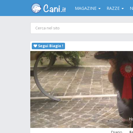
MAGAZINE
RAZZE
N
Segui Biagio !
H
Diario
F