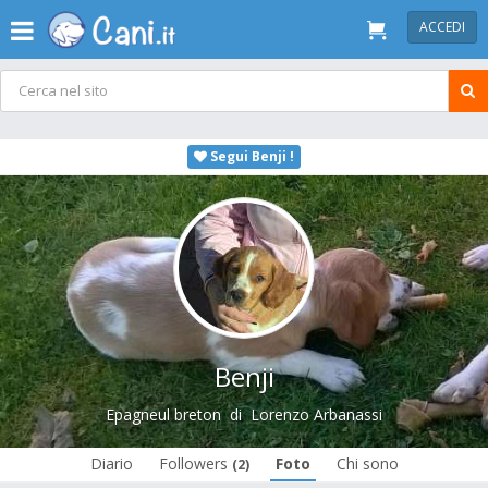
ACCEDI
Segui Benji !
Benji
Epagneul breton
di
Lorenzo Arbanassi
Diario
Followers
Foto
Chi sono
(2)