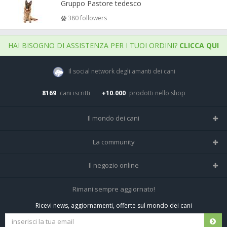
Gruppo Pastore tedesco
380 followers
HAI BISOGNO DI ASSISTENZA PER I TUOI ORDINI?
CLICCA QUI
Il social network degli amanti dei cani
8169
cani iscritti
+10.000
prodotti nello shop
Il mondo dei cani
Tutte le razze
La community
Il Magazine
Home
Il negozio online
Le domande (Forum)
Iscriviti alla community
Negozio per cani
Rimani sempre aggiornato!
Sostanze Nocive per cani
Tutti i cani iscritti
Ricevi news, aggiornamenti, offerte sul mondo dei cani
Spedizioni e resi
Pagamenti sicuri