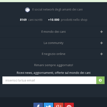
Il social network degli amanti dei cani
8169
cani iscritti
+10.000
prodotti nello shop
Il mondo dei cani
Tutte le razze
La community
Il Magazine
Home
Il negozio online
Le domande (Forum)
Iscriviti alla community
Negozio per cani
Rimani sempre aggiornato!
Sostanze Nocive per cani
Tutti i cani iscritti
Ricevi news, aggiornamenti, offerte sul mondo dei cani
Spedizioni e resi
Pagamenti sicuri
Termini e condizioni