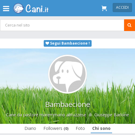
ACCEDI
Segui Bambaecione !
Bambaecione
Cane da pastore maremmano abruzzese
di
Giuseppe Barlone
Diario
Followers
Foto
Chi sono
(0)