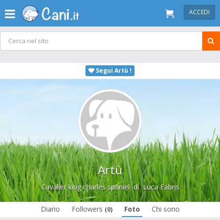
ACCEDI
Segui Artù !
Artù
Cavalier king charles spaniel
di
Luca Fabris
Diario
Followers
Foto
Chi sono
(0)