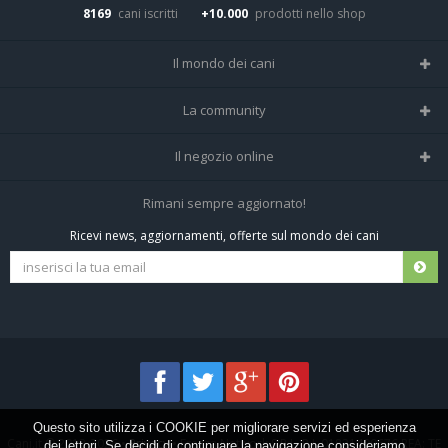
8169
cani iscritti
+10.000
prodotti nello shop
Il mondo dei cani
Tutte le razze
La community
Il Magazine
Home
Il negozio online
Le domande (Forum)
Iscriviti alla community
Negozio per cani
Rimani sempre aggiornato!
Sostanze Nocive per cani
Tutti i cani iscritti
Ricevi news, aggiornamenti, offerte sul mondo dei cani
Spedizioni e resi
Pagamenti sicuri
Termini e condizioni
Questo sito utilizza i COOKIE per migliorare servizi ed esperienza
Cani.it © 2013-2026 •
Privacy
•
Frezza Network S.R.L. P.I. 01821400676 REA: TE
dei lettori. Se decidi di continuare la navigazione consideriamo