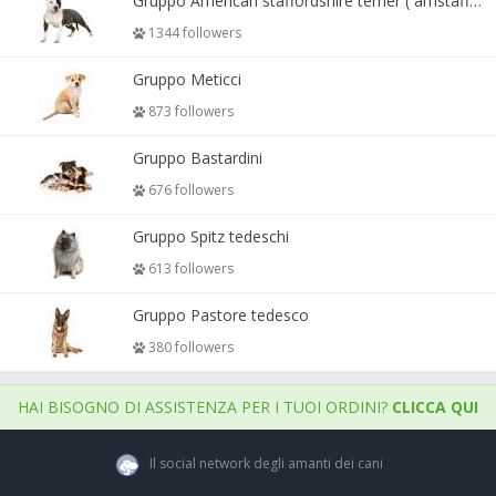
Gruppo American staffordshire terrier ( amstaff, amastaff )
1344 followers
Gruppo Meticci
873 followers
Gruppo Bastardini
676 followers
Gruppo Spitz tedeschi
613 followers
Gruppo Pastore tedesco
380 followers
HAI BISOGNO DI ASSISTENZA PER I TUOI ORDINI?
CLICCA QUI
Il social network degli amanti dei cani