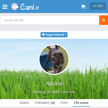
ACCEDI
Segui Adone !
Adone
Bandog
di
Marco Vincenti
Diario
Followers
Foto
Chi sono
(0)