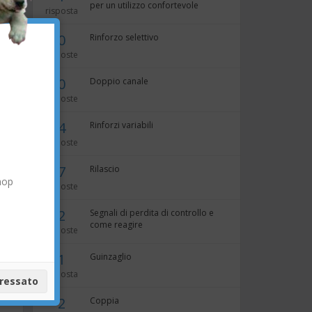
per un utilizzo confortevole
risposta
×
0
Rinforzo selettivo
risposte
0
Doppio canale
risposte
e e
4
Rinforzi variabili
risposte
7
Rilascio
hop
risposte
2
Segnali di perdita di controllo e
a lo
come reagire
risposte
1
Guinzaglio
risposta
ere
eressato
2
Coppia