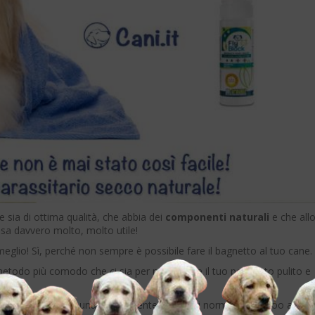
ia di ottima qualità, che abbia dei
componenti naturali
e che all
sa davvero molto, molto utile!
glio! Sì, perché non sempre è possibile fare il bagnetto al tuo cane.
etodo più comodo che ci sia per mantenere il tuo pelosetto pulito e
ance
avrai anche una componente in più dei normali shampoo a sec