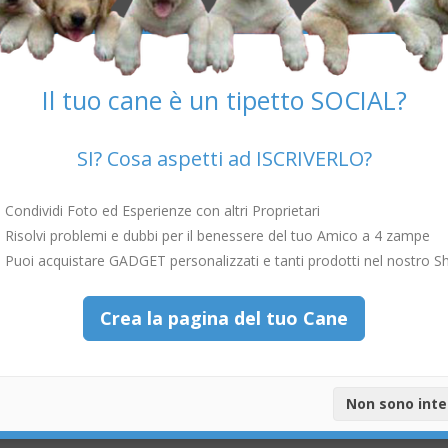
davvero completo
ottimo alleato per l’igiene del tuo amato amico a quattro zampe.
Il tuo cane è un tipetto SOCIAL?
di un’ottima soluzione è proprio lo
shampoo a secco
!
e
con
oli essenziali
di
Melaleuca
e
Pompelmo
. In più contiene
SI? Cosa aspetti ad ISCRIVERLO?
ente attivi contro vari parassiti, come:
acari, pulci, zecche, zanzar
Condividi Foto ed Esperienze con altri Proprietari
urale
da agenti biologici esterni.
Risolvi problemi e dubbi per il benessere del tuo Amico a 4 zampe
non solo
igienizzante
sul pelo ma anche di
protezione
. E la cosa
lizzare l’acqua
che non sempre è disponibile, come ad esempio in
Puoi acquistare GADGET personalizzati e tanti prodotti nel nostro S
rai domandando? Certo, il pelo risulta morbido e lucido, perché
elimin
Crea la pagina del tuo Cane
zando l’igiene della pelle.
k Shampoo Secco della Petformance?
ilizzare questo pratico shampoo a secco. Ecco come devi fare per otten
Non sono int