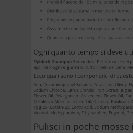
Prendi il flacone da 150 ml e, tenendo in po
Distribuisci la schiuma in maniera uniforme.
Poi prendi un panno asciutto e strofinando a
Ovviamente ripeti questa operazione fino a qua
Quando la pulizia è completata spazzola in ma
Ogni quanto tempo si deve ut
Flyblock Shampoo Secco
della Petformance nei pe
applicato
ogni 6 giorni
su tutto il pelo del cane. M
Ecco quali sono i componenti di ques
Aua, Cocamidopropyl Betaine, Potassium Olivoyl Hy
Sodium Chloride, Citrus Grandis Fruit Extract, Jugla
Flower Oil, Pelargonium Graveolens Flower Oil, Fa
Melaleuca Alternifolia Leaf Oil, Ocimum Basilicum 
Ppg-26- Buteth-26, Lactic Acid, Sodium Methylparabe
Alcohol, Methylparaben, Ethylparaben, Eugenol, Ge
Pulisci in poche mosse i