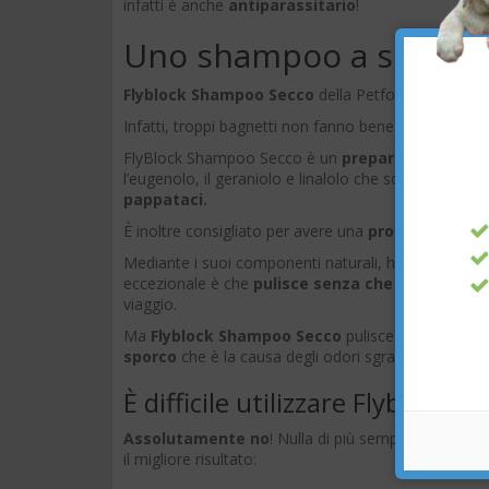
infatti è anche
antiparassitario
!
Uno shampoo a secco 
Flyblock Shampoo Secco
della Petformance è un 
Infatti, troppi bagnetti non fanno bene a Fido, quin
FlyBlock Shampoo Secco è un
preparato vegetal
l’eugenolo, il geraniolo e linalolo che sono naturalm
pappataci.
È inoltre consigliato per avere una
protezione nat
Mediante i suoi componenti naturali, ha un’azione 
eccezionale è che
pulisce senza che si debba uti
viaggio.
Ma
Flyblock Shampoo Secco
pulisce bene, ti sta
sporco
che è la causa degli odori sgradevoli, ottimiz
È difficile utilizzare Flybloc
Assolutamente no
! Nulla di più semplice dell’ut
il migliore risultato: