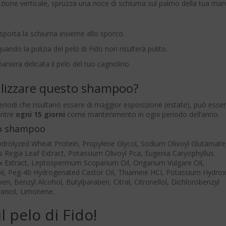
sizione verticale, spruzza una noce di schiuma sul palmo della tua man
sporta la schiuma insieme allo sporco.
ndo la pulizia del pelo di Fido non risulterà pulito.
niera delicata il pelo del tuo cagnolino.
ilizzare questo shampoo?
riodi che risultano essere di maggior esposizione (estate), può esse
entre
ogni 15 giorni
come mantenimento in ogni periodo dell’anno.
to shampoo
drolyzed Wheat Protein, Propylene Glycol, Sodium Olivoyl Glutamate
ns Regia Leaf Extract, Potassium Olivoyl Pca, Eugenia Caryophyllus
ex Extract, Leptospermum Scoparium Oil, Origanum Vulgare Oil,
Oil, Peg-40 Hydrogenated Castor Oil, Thiamine HCI, Potassium Hydrox
n, Benzyl Alcohol, Butylparaben, Citral, Citronellol, Dichlorobenzyl
raniol, Limonene.
l pelo di Fido!