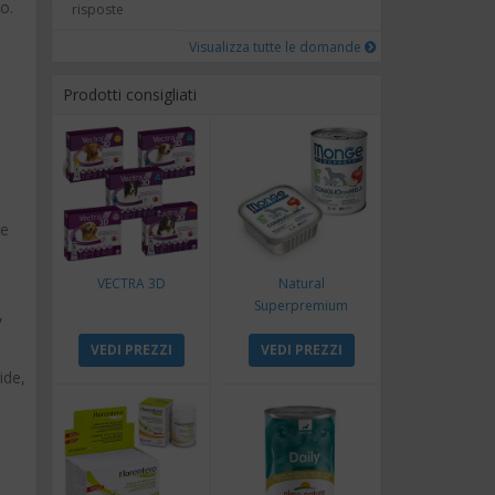
o.
risposte
Visualizza tutte le domande
Prodotti consigliati
re
VECTRA 3D
Natural
Superpremium
,
Monoproteico
VEDI PREZZI
Coniglio e Mela
VEDI PREZZI
ide,