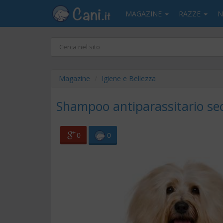
MAGAZINE
RAZZE
N
Magazine
Igiene e Bellezza
Shampoo antiparassitario sec
0
0