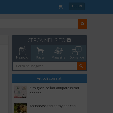
ACCEDI
CERCA NEL SITO
Negozio
Razze
Magazine
Domande
Articoli correlati
5 migliori collari antiparassitari
per cani
Antiparassitari spray per cani