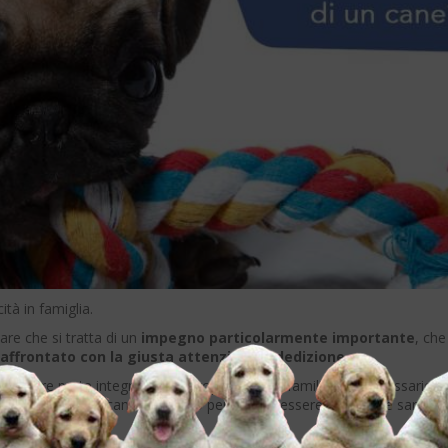
tà in famiglia.
re che si tratta di un
impegno particolarmente importante
, che
affrontato con la giusta attenzione e dedizione
.
iventare parte integrante del proprio nucleo familiare, è necessario
e quale tipo di cane sia giusto per te, e di essere sicuro che sarai in
 15 anni circa.