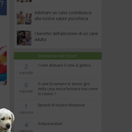
Adottare un cane contribuisce
alla nostra salute psicofisica
I benefici dell’adozione di un cane
adulto
Domande nel forum
2
Come abituare il cane al gattino
risposte
0
Il cane fa sempre lo stesso giro
della casa senza fermarsi mai come
risposte
lo risolvo ?
1
Episodi di insubordinazione
risposta
4
Antiparassitari
risposte