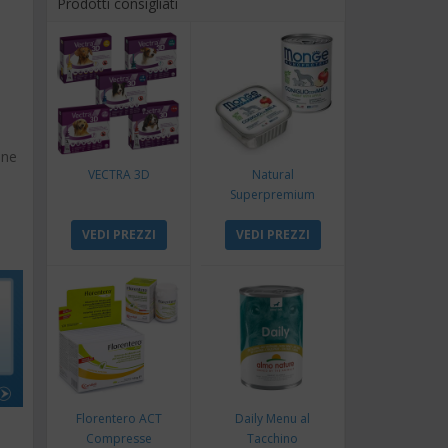
Prodotti consigliati
ane
VECTRA 3D
Natural
Superpremium
Monoproteico
VEDI PREZZI
Coniglio e Mela
VEDI PREZZI
Florentero ACT
Daily Menu al
Compresse
Tacchino