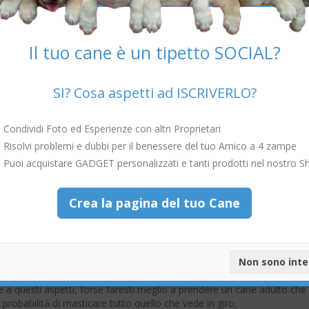
sto tema così importante, di seguito abbiamo riepilogato alcuni punt
ndere un bel cane con te!
ma di prendere un cane
Il tuo cane è un tipetto SOCIAL?
prima di prendere un cane con sé:
SI? Cosa aspetti ad ISCRIVERLO?
 un impegno a lungo termine
, considerato che la vita media dei ca
Condividi Foto ed Esperienze con altri Proprietari
nta per poter accogliere un nuovo
cane
e che non ci siano delle
 proprietà in affitto;
Risolvi problemi e dubbi per il benessere del tuo Amico a 4 zampe
Puoi acquistare GADGET personalizzati e tanti prodotti nel nostro S
momento in cui avrai bisogno di traslocare
. Sarai in grado di
a proprietà in affitto che ti permetta di tenere un cane?;
n po’ di camminate, dargli da mangiare e fargli compagnia ogni giorno
Crea la pagina del tuo Cane
portati a spasso ogni giorno e, essendo animali da compagnia, hanno
ri. Assicurati di poter soddisfare queste esigenze, fondamentali per il 
Non sono int
 adulto o un cucciolo
. Può essere molto divertente avere un cucci
 cuccioli richiedono molto più tempo e impegno per l'addestramento.
 questi aspetti, forse faresti meglio a prendere un cane adulto che 
probabilità di masticare tutto quello che vede in giro;