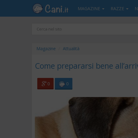
MAGAZINE
RAZZE
N
Magazine
Attualità
Come prepararsi bene all’arri
0
0