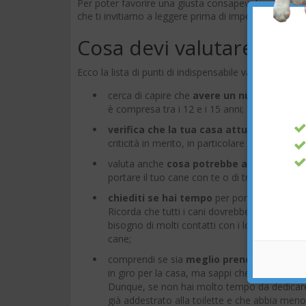
Per poter favorire una giusta consapevolezza in que
che ti invitiamo a leggere prima di impegnarti a pre
Cosa devi valutare pri
Ecco la lista di punti di indispensabile valutazione 
cerca di capire che
avere un nuovo cane è
è compresa tra i 12 e i 15 anni;
verifica che la tua casa attuale sia pro
criticità in merito, in particolare se vivi in una
valuta anche
cosa potrebbe accadere nel 
portare il tuo cane con te o di trovare un'altr
chiediti se hai tempo
per portarlo a fare u
Ricorda che tutti i cani dovrebbero essere 
bisogno di molti contatti con i loro proprieta
cane;
comprendi se sia
meglio prendere un cane
in giro per la casa, ma sappi che in realtà i
Dunque, se non hai molto tempo da dedicare a
già addestrato alla toilette e che abbia meno 