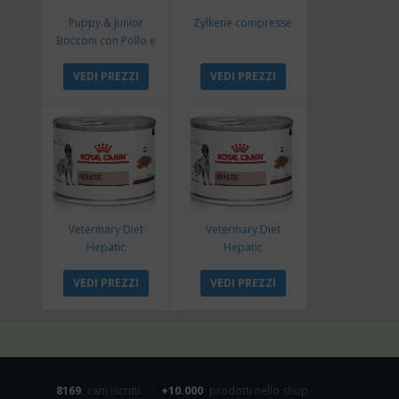
Puppy & Junior
Zylkene compresse
Bocconi con Pollo e
Tacchino
VEDI PREZZI
VEDI PREZZI
Veterinary Diet
Veterinary Diet
Hepatic
Hepatic
VEDI PREZZI
VEDI PREZZI
8169
cani iscritti
+10.000
prodotti nello shop