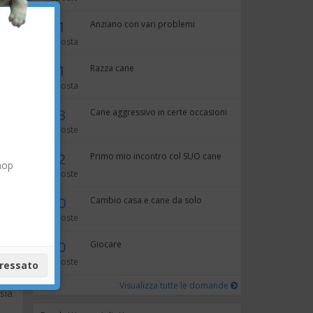
i
×
1
Anziano con vari problemi
risposta
1
Razza cane
risposta
ni
3
Cane aggressivo in certe occasioni
risposte
2
Primo mio incontro col SUO cane
hop
risposte
0
Cambio casa e cane da solo
.
risposte
tuo
0
Giocare
risposte
eressato
olo
Visualizza tutte le domande
sia