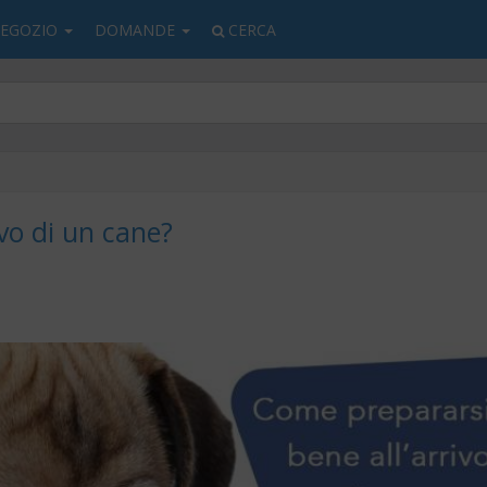
EGOZIO
DOMANDE
CERCA
vo di un cane?