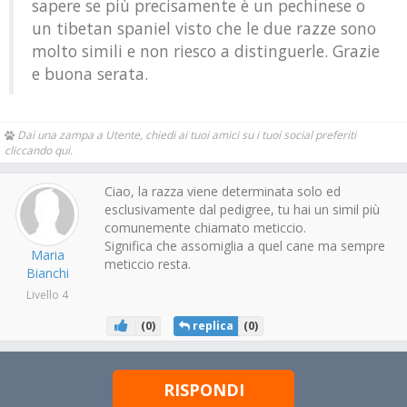
sapere se più precisamente è un pechinese o
un tibetan spaniel visto che le due razze sono
molto simili e non riesco a distinguerle. Grazie
e buona serata.
Dai una zampa a Utente, chiedi ai tuoi amici su i tuoi social preferiti
cliccando qui.
Ciao, la razza viene determinata solo ed
esclusivamente dal pedigree, tu hai un simil più
comunemente chiamato meticcio.
Significa che assomiglia a quel cane ma sempre
Maria
meticcio resta.
Bianchi
Livello 4
(
0
)
replica
(
0
)
RISPONDI