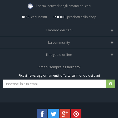
Il social network degli amanti dei cani
8169
cani iscritti
+10.000
prodotti nello shop
Il mondo dei cani
Tutte le razze
La community
Il Magazine
Home
Il negozio online
Le domande (Forum)
Iscriviti alla community
Negozio per cani
Rimani sempre aggiornato!
Sostanze Nocive per cani
Tutti i cani iscritti
Ricevi news, aggiornamenti, offerte sul mondo dei cani
Spedizioni e resi
Pagamenti sicuri
Termini e condizioni