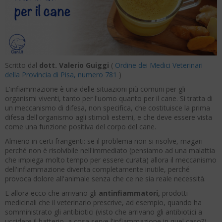
Scritto dal
dott. Valerio Guiggi
(
Ordine dei Medici Veterinari
della Provincia di Pisa, numero 781
)
L'infiammazione è una delle situazioni più comuni per gli
organismi viventi, tanto per l'uomo quanto per il cane. Si tratta di
un meccanismo di difesa, non specifica, che costituisce la prima
difesa dell'organismo agli stimoli esterni, e che deve essere vista
come una funzione positiva del corpo del cane.
Almeno in certi frangenti: se il problema non si risolve, magari
perché non è risolvibile nell'immediato (pensiamo ad una malattia
che impiega molto tempo per essere curata) allora il meccanismo
dell'infiammazione diventa completamente inutile, perché
provoca dolore all'animale senza che ce ne sia reale necessità.
E allora ecco che arrivano gli
antinfiammatori,
prodotti
medicinali che il veterinario prescrive, ad esempio, quando ha
somministrato gli antibiotici (visto che arrivano gli antibiotici a
uccidere il batterio, a cosa serve l'infiammazione in quel caso?).