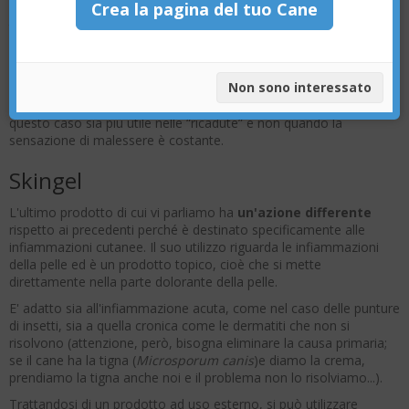
Crea la pagina del tuo Cane
dell'apparato muscolare e scheletrico, e può essere visto, in
termini di potenza, come una via di mezzo tra il NoDolPet e i
prodotti di cui abbiamo parlato prima.
Si tratta comunque di un antinfiammatorio, formato solamente
Non sono interessato
con estratti naturali e adatto al post-chirurgico e ai cani anziani
che soffrono di queste patologie cronicamente, sebbene in
questo caso sia più utile nelle “ricadute” e non quando la
sensazione di malessere è costante.
Skingel
L'ultimo prodotto di cui vi parliamo ha
un'azione differente
rispetto ai precedenti perché è destinato specificamente alle
infiammazioni cutanee. Il suo utilizzo riguarda le infiammazioni
della pelle ed è un prodotto topico, cioè che si mette
direttamente nella parte dolorante della pelle.
E' adatto sia all'infiammazione acuta, come nel caso delle punture
di insetti, sia a quella cronica come le dermatiti che non si
risolvono (attenzione, però, bisogna eliminare la causa primaria;
se il cane ha la tigna (
Microsporum canis
)e diamo la crema,
prendiamo la tigna anche noi e il problema non lo risolviamo...).
Trattandosi di un prodotto ad uso esterno, si può utilizzare