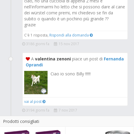
ciao, ho una cucciola di appena 2 mesi e
nell'informarmi ho letto che si possono dare al cane
dei würstel come premi, mi chiedevo se fin da
subito o quando è un pochino più grande ??
grazie
C'è 1 risposta,
Rispondi alla domanda
3186 giorni fa
15 nov 2017
A
valentina zenoni
piace un post di
Fernanda
Oprandi
Ciao io sono Billy !!!!!!
vai al post
3194 giorni fa
7 nov 2017
Prodotti consigliati