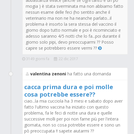
abbastanza vivace (anche se ogni tanto è un pò
mogia ) è stata sverminata ma non abbiamo fatto
nessun esame delle feci (ho sentito anche il
veterinario ma non ne ha neanche parlato...il
problema è insorto la sera stessa del vaccino il
giorno dopo tutto normale e poi è ricominciato e
adesso saranno 4/5 notti che lo fa...poi durante il
giorno solo pipi, devo preoccuparmi ?? Posso
capire se potrebbero essere vermi ??
3149 giorni fa
22 dic 2017
valentina zenoni
ha fatto una domanda
cacca prima dura e poi molle
cosa potrebbe essere??
ciao...la mia cucciola ha 3 mesi e sabato dopo aver
fatto l'ultimo vaccina ha iniziato con questo
problema, fa le feci di notte una dura e quelle
successive molli per poi non farne più per l'intera
giornata, non so cosa potrebbe essere e sono un
pò preoccupata !! sapete aiutarmi ??