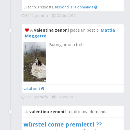
Ci sono 3 risposte,
Rispondi alla domanda
3149 giorni fa
22 dic 2017
A
valentina zenoni
piace un post di
Mattia
Meggetto
Buongiorno a tutti!
vai al post
3186 giorni fa
15 nov 2017
valentina zenoni
ha fatto una domanda
würstel come premietti ??