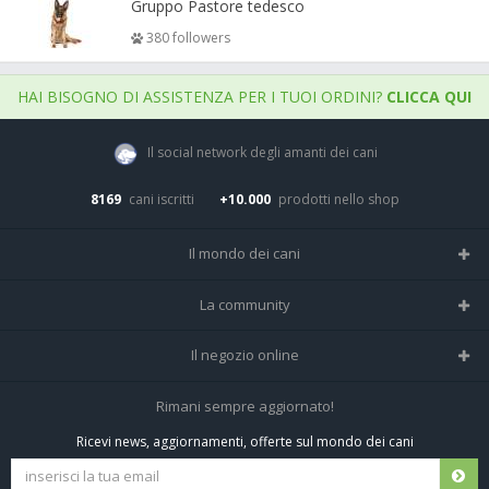
Gruppo Pastore tedesco
380 followers
HAI BISOGNO DI ASSISTENZA PER I TUOI ORDINI?
CLICCA QUI
Il social network degli amanti dei cani
8169
cani iscritti
+10.000
prodotti nello shop
Il mondo dei cani
Tutte le razze
La community
Il Magazine
Home
Il negozio online
Le domande (Forum)
Iscriviti alla community
Negozio per cani
Rimani sempre aggiornato!
Sostanze Nocive per cani
Tutti i cani iscritti
Ricevi news, aggiornamenti, offerte sul mondo dei cani
Spedizioni e resi
Pagamenti sicuri