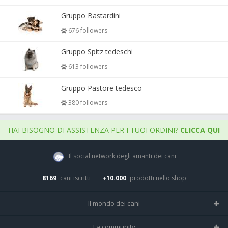
Gruppo Bastardini
676 followers
Gruppo Spitz tedeschi
613 followers
Gruppo Pastore tedesco
380 followers
HAI BISOGNO DI ASSISTENZA PER I TUOI ORDINI?
CLICCA QUI
Il social network degli amanti dei cani
8169
cani iscritti
+10.000
prodotti nello shop
Il mondo dei cani
Tutte le razze
La community