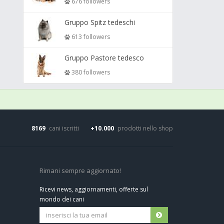
676 followers
Gruppo Spitz tedeschi
613 followers
Gruppo Pastore tedesco
380 followers
8169
cani iscritti
+10.000
prodotti nello shop
Rimani sempre aggiornato!
Ricevi news, aggiornamenti, offerte sul
mondo dei cani