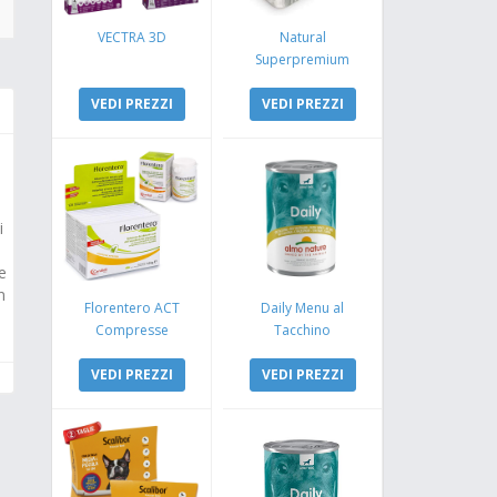
VECTRA 3D
Natural
Superpremium
Monoproteico
VEDI PREZZI
Coniglio e Mela
VEDI PREZZI
i
e
n
Florentero ACT
Daily Menu al
Compresse
Tacchino
VEDI PREZZI
VEDI PREZZI