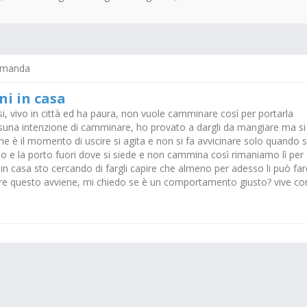
omanda
ni in casa
i, vivo in città ed ha paura, non vuole camminare così per portarla
ssuna intenzione di camminare, ho provato a dargli da mangiare ma si
e è il momento di uscire si agita e non si fa avvicinare solo quando s
io e la porto fuori dove si siede e non cammina così rimaniamo lì per
fa in casa sto cercando di fargli capire che almeno per adesso li può far
re questo avviene, mi chiedo se è un comportamento giusto? vive co