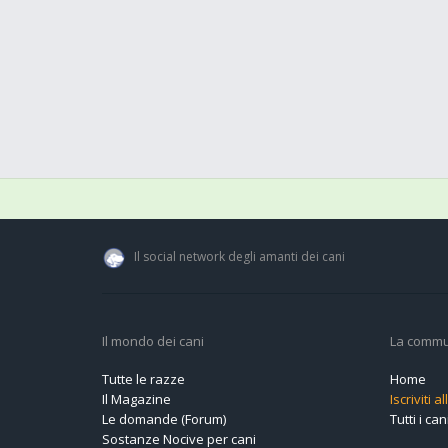
Il social network degli amanti dei cani
Il mondo dei cani
La commu
Tutte le razze
Home
Il Magazine
Iscriviti 
Le domande (Forum)
Tutti i cani
Sostanze Nocive per cani