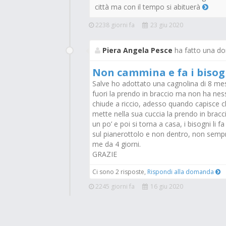
città ma con il tempo si abituerà
2238 giorni fa
23 giu 2020
Piera Angela Pesce
ha fatto una d
Non cammina e fa i bisog
Salve ho adottato una cagnolina di 8 mes
fuori la prendo in braccio ma non ha ne
chiude a riccio, adesso quando capisce ch
mette nella sua cuccia la prendo in bracc
un po’ e poi si torna a casa, i bisogni li 
sul pianerottolo e non dentro, non semp
me da 4 giorni.
GRAZIE
Ci sono 2 risposte,
Rispondi alla domanda
2245 giorni fa
16 giu 2020