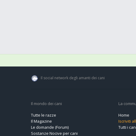
Il social network degli amanti dei cani
Il mondo dei cani
La commu
Tutte le razze
Home
Il Magazine
Iscriviti 
Le domande (Forum)
Tutti i cani
Sostanze Nocive per cani