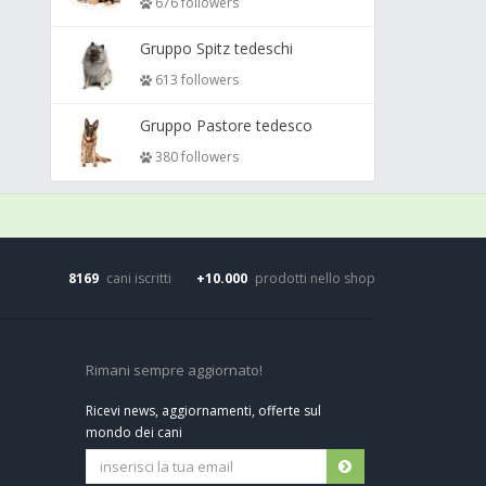
676 followers
Gruppo Spitz tedeschi
613 followers
Gruppo Pastore tedesco
380 followers
8169
cani iscritti
+10.000
prodotti nello shop
Rimani sempre aggiornato!
Ricevi news, aggiornamenti, offerte sul
mondo dei cani