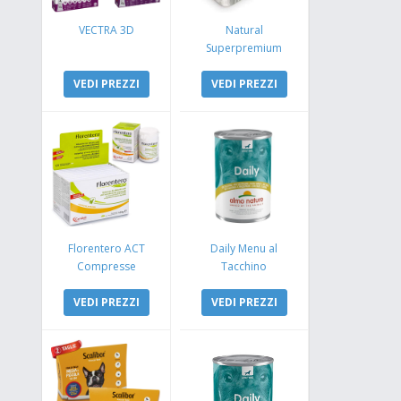
VECTRA 3D
Natural
Superpremium
Monoproteico
VEDI PREZZI
Coniglio e Mela
VEDI PREZZI
Florentero ACT
Daily Menu al
Compresse
Tacchino
VEDI PREZZI
VEDI PREZZI