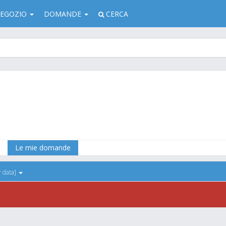
EGOZIO
DOMANDE
CERCA
Le mie domande
r data]