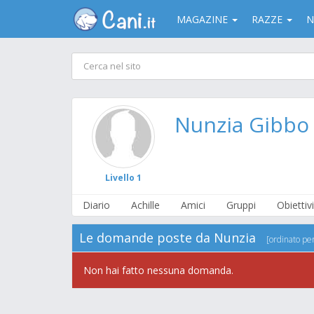
MAGAZINE
RAZZE
N
Nunzia Gibbo
Livello 1
Diario
Achille
Amici
Gruppi
Obiettivi
Le domande poste da Nunzia
[ordinato pe
Non hai fatto nessuna domanda.