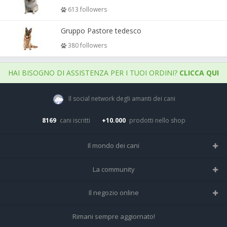
613 followers
Gruppo Pastore tedesco
380 followers
HAI BISOGNO DI ASSISTENZA PER I TUOI ORDINI?
CLICCA QUI
Il social network degli amanti dei cani
8169
cani iscritti
+10.000
prodotti nello shop
Il mondo dei cani
Tutte le razze
La community
Il Magazine
Home
Il negozio online
Le domande (Forum)
Iscriviti alla community
Negozio per cani
Rimani sempre aggiornato!
Sostanze Nocive per cani