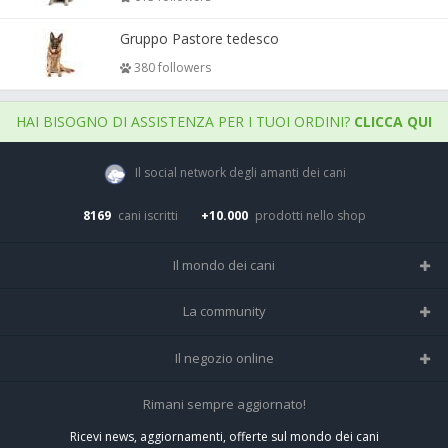
Gruppo Pastore tedesco
380 followers
HAI BISOGNO DI ASSISTENZA PER I TUOI ORDINI?
CLICCA QUI
Il social network degli amanti dei cani
8169
cani iscritti
+10.000
prodotti nello shop
Il mondo dei cani
Tutte le razze
La community
Il Magazine
Home
Il negozio online
Le domande (Forum)
Iscriviti alla community
Negozio per cani
Rimani sempre aggiornato!
Sostanze Nocive per cani
Tutti i cani iscritti
Ricevi news, aggiornamenti, offerte sul mondo dei cani
Spedizioni e resi