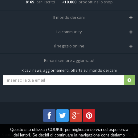
8169
cani iscritti
+10.000
prodotti nello shop
Il mondo dei cani
Tutte le razze
La community
Il Magazine
Home
Il negozio online
Le domande (Forum)
Iscriviti alla community
Negozio per cani
Rimani sempre aggiornato!
Sostanze Nocive per cani
Tutti i cani iscritti
Ricevi news, aggiornamenti, offerte sul mondo dei cani
Spedizioni e resi
Pagamenti sicuri
Termini e condizioni
Questo sito utilizza i COOKIE per migliorare servizi ed esperienza
Cani.it © 2013-2026 •
Privacy
•
Frezza Network S.R.L. P.I. 01821400676 REA: TE
dei lettori. Se decidi di continuare la navigazione consideriamo