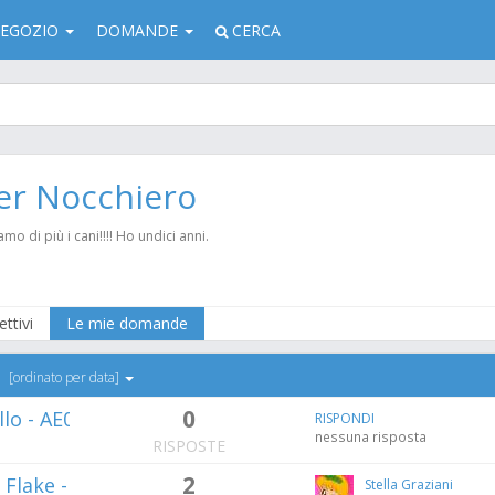
EGOZIO
DOMANDE
CERCA
er Nocchiero
o di più i cani!!!! Ho undici anni.
ettivi
Le mie domande
[ordinato per data]
0
lo - AE011
RISPONDI
nessuna risposta
RISPOSTE
2
Flake - AD044/E
Stella Graziani