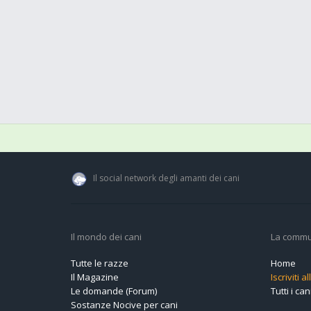
Il social network degli amanti dei cani
Il mondo dei cani
La commu
Tutte le razze
Home
Il Magazine
Iscriviti 
Le domande (Forum)
Tutti i cani
Sostanze Nocive per cani