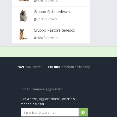
676 followers
Gruppo Spitz tedeschi
613 followers
Gruppo Pastore tedesco
380 followers
8169
cani iscritti
+10.000
prodotti nello shop
Rimani sempre aggiornato!
Ricevi news, aggiornamenti, offerte sul
mondo dei cani