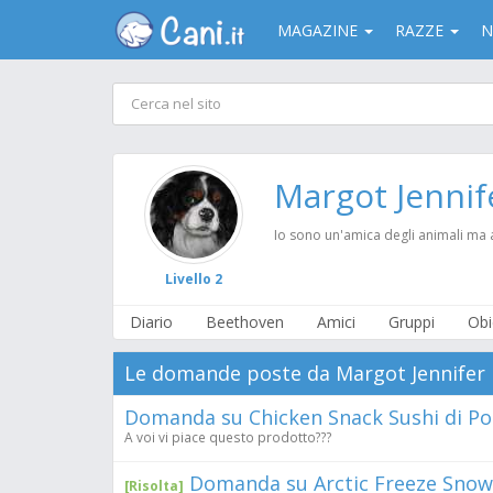
MAGAZINE
RAZZE
N
Margot Jennif
Io sono un'amica degli animali ma am
Livello 2
Diario
Beethoven
Amici
Gruppi
Obi
Le domande poste da Margot Jennifer
Domanda su Chicken Snack Sushi di Pol
A voi vi piace questo prodotto???
Domanda su Arctic Freeze Snow 
[Risolta]