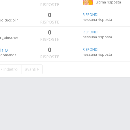
ultima risposta
RISPOSTE
0
RISPONDI
nessuna risposta
mio cucciolino è in braccio e mi lecca? Qualcuno deve rispondere alle mie doma
RISPOSTE
0
RISPONDI
nessuna risposta
rgpinscher di 2 mesi è un cucciolo di dobermann nano che a volte quando mi v
RISPOSTE
0
ino
RISPONDI
nessuna risposta
ia domanda della community?
RISPOSTE
indietro
avanti