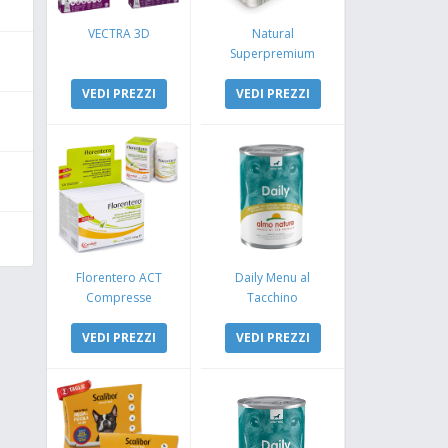
VECTRA 3D
Natural
Superpremium
nde?!?!
Monoproteico
VEDI PREZZI
Coniglio e Mela
VEDI PREZZI
uole leccare che cosa faccio?!
Florentero ACT
Daily Menu al
Compresse
Tacchino
VEDI PREZZI
VEDI PREZZI