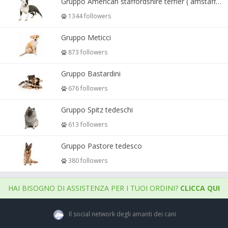
Gruppo American staffordshire terrier ( amstaff, amastaff )
1344 followers
Gruppo Meticci
873 followers
Gruppo Bastardini
676 followers
Gruppo Spitz tedeschi
613 followers
Gruppo Pastore tedesco
380 followers
HAI BISOGNO DI ASSISTENZA PER I TUOI ORDINI?
CLICCA QUI
Il social network degli amanti dei cani