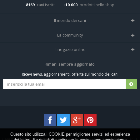
8169
cani iscritti
+10.000
prodotti nello shop
Il mondo dei cani
Tutte le razze
La community
Il Magazine
Home
Il negozio online
Le domande (Forum)
Iscriviti alla community
Negozio per cani
Rimani sempre aggiornato!
Sostanze Nocive per cani
Tutti i cani iscritti
Ricevi news, aggiornamenti, offerte sul mondo dei cani
Spedizioni e resi
Pagamenti sicuri
Termini e condizioni
Questo sito utilizza i COOKIE per migliorare servizi ed esperienza
Cani.it © 2013-2026 •
Privacy
•
Frezza Network S.R.L. P.I. 01821400676 REA: TE
dei lettori. Se decidi di continuare la navigazione consideriamo