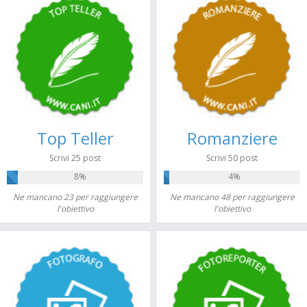
Top Teller
Romanziere
Scrivi 25 post
Scrivi 50 post
8%
4%
Ne mancano 23 per raggiungere
Ne mancano 48 per raggiungere
l'obiettivo
l'obiettivo