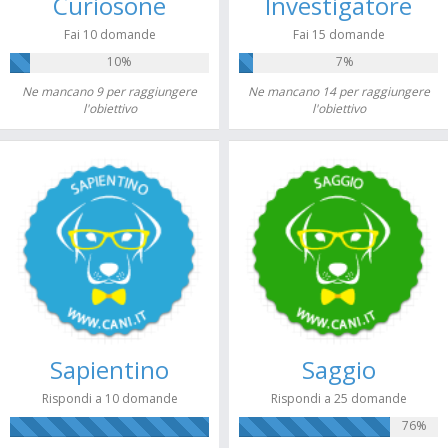
Curiosone
Investigatore
Fai 10 domande
Fai 15 domande
10%
7%
Ne mancano 9 per raggiungere
Ne mancano 14 per raggiungere
l'obiettivo
l'obiettivo
Sapientino
Saggio
Rispondi a 10 domande
Rispondi a 25 domande
76%
100%