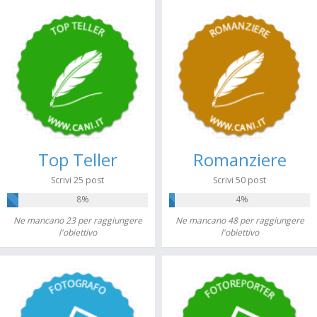
Top Teller
Romanziere
Scrivi 25 post
Scrivi 50 post
8%
4%
Ne mancano 23 per raggiungere
Ne mancano 48 per raggiungere
l'obiettivo
l'obiettivo