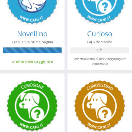
Novellino
Curioso
Crea la tua prima pagina
Fai 5 domande
0%
100%
Ne mancano 5 per raggiungere
obiettivo raggiunto
l'obiettivo