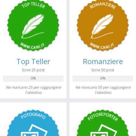
Top Teller
Romanziere
Scrivi 25 post
Scrivi 50 post
0%
0%
Ne mancano 25 per raggiungere
Ne mancano 50 per raggiungere
l'obiettivo
l'obiettivo