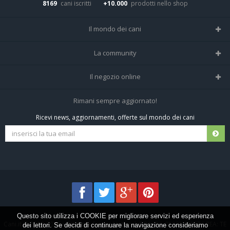
8169
cani iscritti
+10.000
prodotti nello shop
Il mondo dei cani
Tutte le razze
La community
Il Magazine
Home
Il negozio online
Le domande (Forum)
Iscriviti alla community
Negozio per cani
Rimani sempre aggiornato!
Sostanze Nocive per cani
Tutti i cani iscritti
Ricevi news, aggiornamenti, offerte sul mondo dei cani
Spedizioni e resi
Pagamenti sicuri
Termini e condizioni
Questo sito utilizza i COOKIE per migliorare servizi ed esperienza
Cani.it © 2013-2026 •
Privacy
•
Frezza Network S.R.L. P.I. 01821400676 REA: TE
dei lettori. Se decidi di continuare la navigazione consideriamo