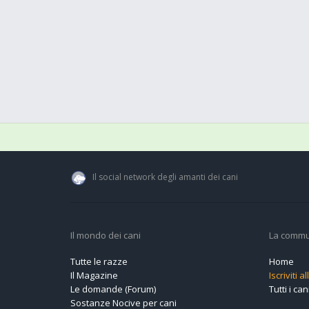
Il social network degli amanti dei cani
Il mondo dei cani
La commu
Tutte le razze
Home
Il Magazine
Iscriviti 
Le domande (Forum)
Tutti i cani
Sostanze Nocive per cani