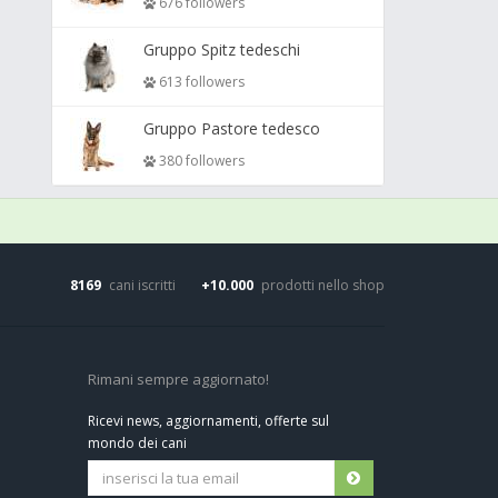
676 followers
Gruppo Spitz tedeschi
613 followers
Gruppo Pastore tedesco
380 followers
8169
cani iscritti
+10.000
prodotti nello shop
Rimani sempre aggiornato!
Ricevi news, aggiornamenti, offerte sul
mondo dei cani