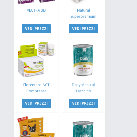
VECTRA 3D
Natural
Superpremium
Monoproteico
VEDI PREZZI
Coniglio e Mela
VEDI PREZZI
Florentero ACT
Daily Menu al
Compresse
Tacchino
VEDI PREZZI
VEDI PREZZI