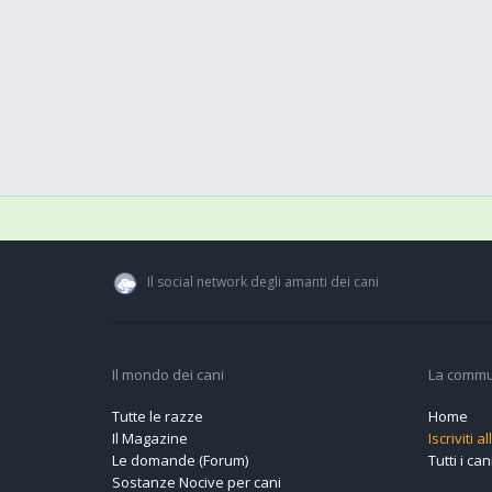
Il social network degli amanti dei cani
Il mondo dei cani
La commu
Tutte le razze
Home
Il Magazine
Iscriviti 
Le domande (Forum)
Tutti i cani
Sostanze Nocive per cani