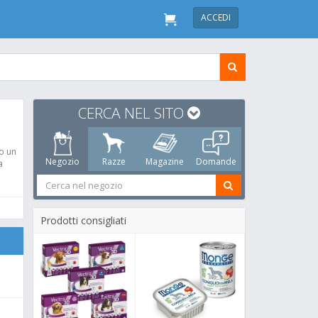
ACCEDI
CERCA NEL SITO
to un
Negozio
Razze
Magazine
Domande
a
Prodotti consigliati
ambiati diversi e tutti di ottima qualità. Avete qua