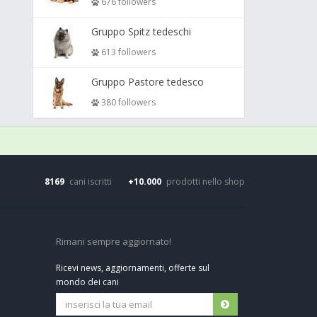
676 followers
Gruppo Spitz tedeschi
613 followers
Gruppo Pastore tedesco
380 followers
8169
cani iscritti
+10.000
prodotti nello shop
Rimani sempre aggiornato!
Ricevi news, aggiornamenti, offerte sul
mondo dei cani