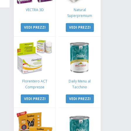
VECTRA 3D
Natural
Superpremium
Monoproteico
VEDI PREZZI
Coniglio e Mela
VEDI PREZZI
Florentero ACT
Daily Menu al
Compresse
Tacchino
VEDI PREZZI
VEDI PREZZI