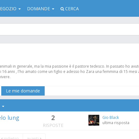
EGOZIO
DOMANDE
CERCA
 animali in generale, ma la mia passione è il pastore tedesco. In passato ho avu
di 16 anni , l'ho amato come un figlio e adesso ho Zara una femmina di 15 mesi 
vivere.
Le mie domande
]
2
lo lungo di 15 mesi non mangia i croccantini, ne ho c
Gio Black
ultima risposta
RISPOSTE
indietro
avanti