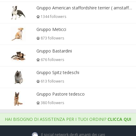
Gruppo American staffordshire terrier ( amstaff, amastaff )
1344 followers
Gruppo Meticci
873 followers
Gruppo Bastardini
676 followers
Gruppo Spitz tedeschi
613 followers
Gruppo Pastore tedesco
380 followers
HAI BISOGNO DI ASSISTENZA PER I TUOI ORDINI?
CLICCA QUI
Il social network degli amanti dei cani