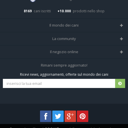
8169
cani iscritti
+10.000
prodotti nello shop
Il mondo dei cani
Tutte le razze
La community
Il Magazine
Home
Il negozio online
Le domande (Forum)
Iscriviti alla community
Negozio per cani
Rimani sempre aggiornato!
Sostanze Nocive per cani
Tutti i cani iscritti
Ricevi news, aggiornamenti, offerte sul mondo dei cani
Spedizioni e resi
Pagamenti sicuri
Termini e condizioni