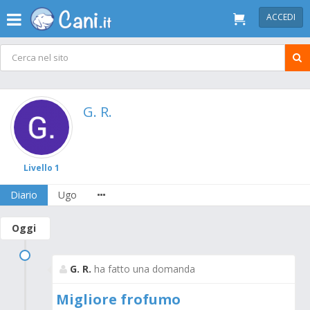
ACCEDI
G. R.
Livello 1
Diario
Ugo
Oggi
G. R.
ha fatto una domanda
Migliore frofumo