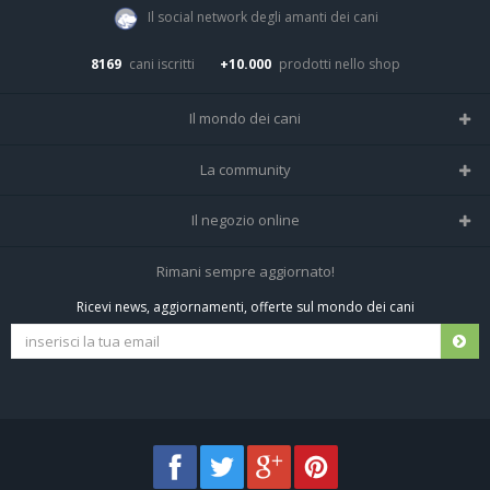
Il social network degli amanti dei cani
8169
cani iscritti
+10.000
prodotti nello shop
Il mondo dei cani
Tutte le razze
La community
Il Magazine
Home
Il negozio online
Le domande (Forum)
Iscriviti alla community
Negozio per cani
Rimani sempre aggiornato!
Sostanze Nocive per cani
Tutti i cani iscritti
Ricevi news, aggiornamenti, offerte sul mondo dei cani
Spedizioni e resi
Pagamenti sicuri
Termini e condizioni