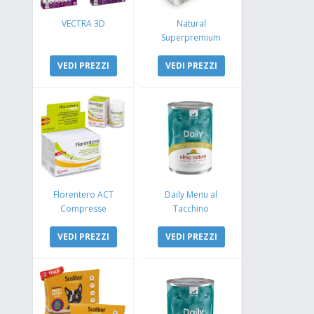
VECTRA 3D
Natural
Superpremium
Monoproteico
VEDI PREZZI
Coniglio e Mela
VEDI PREZZI
Florentero ACT
Daily Menu al
Compresse
Tacchino
VEDI PREZZI
VEDI PREZZI