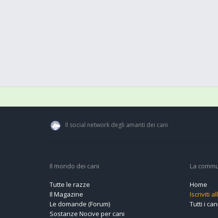
Il social network degli amanti dei cani
Il mondo dei cani
La commu
Tutte le razze
Home
Il Magazine
Iscriviti 
Le domande (Forum)
Tutti i cani
Sostanze Nocive per cani