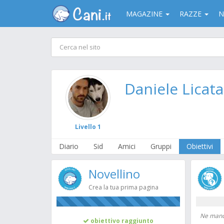
MAGAZINE
RAZZE
N
Daniele Licata
Livello 1
Diario
Sid
Amici
Gruppi
Obiettivi
Novellino
Crea la tua prima pagina
100%
Ne manca
obiettivo raggiunto