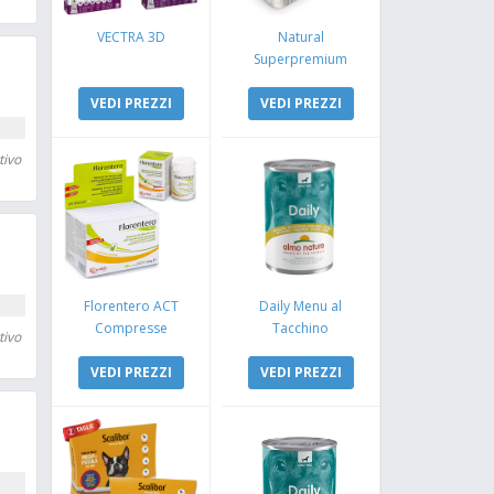
VECTRA 3D
Natural
Superpremium
Monoproteico
VEDI PREZZI
Coniglio e Mela
VEDI PREZZI
tivo
Florentero ACT
Daily Menu al
Compresse
Tacchino
tivo
VEDI PREZZI
VEDI PREZZI