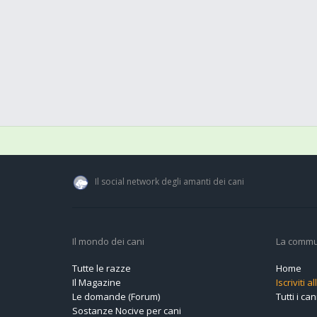
Il social network degli amanti dei cani
Il mondo dei cani
La commu
Tutte le razze
Home
Il Magazine
Iscriviti 
Le domande (Forum)
Tutti i cani
Sostanze Nocive per cani