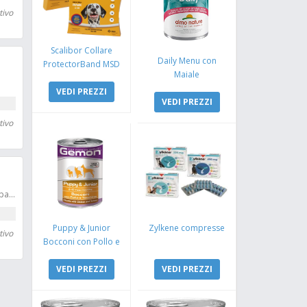
tivo
Scalibor Collare
Daily Menu con
ProtectorBand MSD
Maiale
VEDI PREZZI
VEDI PREZZI
tivo
Ottieni 15 followers alle tue pagine
Puppy & Junior
Zylkene compresse
tivo
Bocconi con Pollo e
Tacchino
VEDI PREZZI
VEDI PREZZI