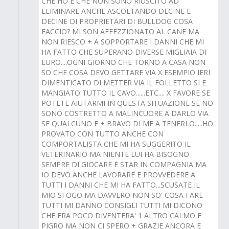
CHE HO E CHE NON SONO RIUSCITO AD
ELIMINARE ANCHE ASCOLTANDO DECINE E
DECINE DI PROPRIETARI DI BULLDOG COSA
FACCIO? MI SON AFFEZZIONATO AL CANE MA
NON RIESCO + A SOPPORTARE I DANNI CHE MI
HA FATTO CHE SUPERANO DIVERSE MIGLIAIA DI
EURO....OGNI GIORNO CHE TORNO A CASA NON
SO CHE COSA DEVO GETTARE VIA X ESEMPIO IERI
DIMENTICATO DI METTER VIA IL FOLLETTO SI E
MANGIATO TUTTO IL CAVO......ETC.... X FAVORE SE
POTETE AIUTARMI IN QUESTA SITUAZIONE SE NO
SONO COSTRETTO A MALINCUORE A DARLO VIA
SE QUALCUNO E + BRAVO DI ME A TENERLO.....HO
PROVATO CON TUTTO ANCHE CON
COMPORTALISTA CHE MI HA SUGGERITO IL
VETERINARIO MA NIENTE LUI HA BISOGNO
SEMPRE DI GIOCARE E STAR IN COMPAGNIA MA
IO DEVO ANCHE LAVORARE E PROVVEDERE A
TUTTI I DANNI CHE MI HA FATTO...SCUSATE IL
MIO SFOGO MA DAVVERO NON SO' COSA FARE
TUTTI MI DANNO CONSIGLI TUTTI MI DICONO
CHE FRA POCO DIVENTERA' 1 ALTRO CALMO E
PIGRO MA NON CI SPERO + GRAZIE ANCORA E