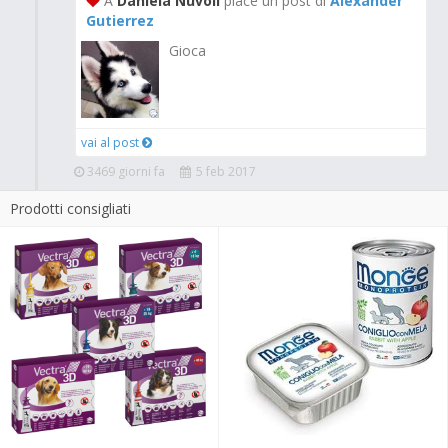
A
Daniela Nuvoli
piace un post di
Alexander
Gutierrez
Gioca
vai al post
3469 giorni fa
5 feb 2017
Prodotti consigliati