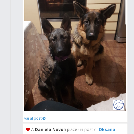
vai al post
A
Daniela Nuvoli
piace un post di
Oksana