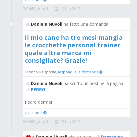
3460 giorni fa
14 feb 2017
Daniela Nuvoli
ha fatto una domanda
Il mio cane ha tre mesi mangia
le crocchette personal trainer
quale altra marca mi
consigliate? Grazie!
Ci sono 9 risposte,
Rispondi alla domanda
Daniela Nuvoli
ha scritto un post nella pagina
di
PEDRO
Pedro dorme!
vai al post
3462 giorni fa
12 feb 2017
A
Daniela Nuvoli
piace un post di
Domenico