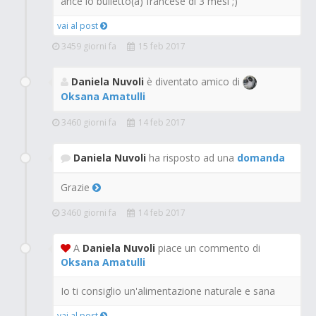
ance io bulletto(a) francese di 3 mesi ;)
vai al post
3459 giorni fa
15 feb 2017
Daniela Nuvoli
è diventato amico di
Oksana Amatulli
3460 giorni fa
14 feb 2017
Daniela Nuvoli
ha risposto ad una
domanda
Grazie
3460 giorni fa
14 feb 2017
A
Daniela Nuvoli
piace un commento di
Oksana Amatulli
Io ti consiglio un'alimentazione naturale e sana
vai al post