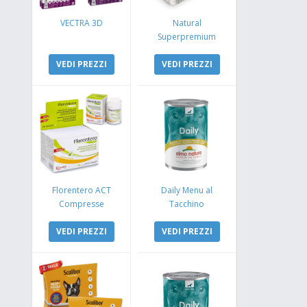
VECTRA 3D
Natural
Superpremium
Monoproteico
VEDI PREZZI
Coniglio e Mela
VEDI PREZZI
Florentero ACT
Daily Menu al
Compresse
Tacchino
VEDI PREZZI
VEDI PREZZI