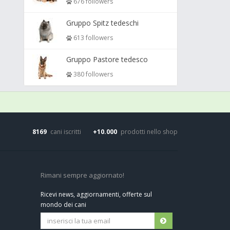
676 followers
Gruppo Spitz tedeschi
613 followers
Gruppo Pastore tedesco
380 followers
8169
cani iscritti
+10.000
prodotti nello shop
Rimani sempre aggiornato!
Ricevi news, aggiornamenti, offerte sul
mondo dei cani