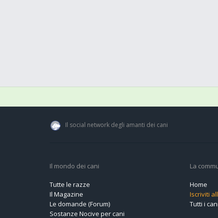
Il social network degli amanti dei cani
Il mondo dei cani
La commu
Tutte le razze
Home
Il Magazine
Iscriviti 
Le domande (Forum)
Tutti i cani
Sostanze Nocive per cani