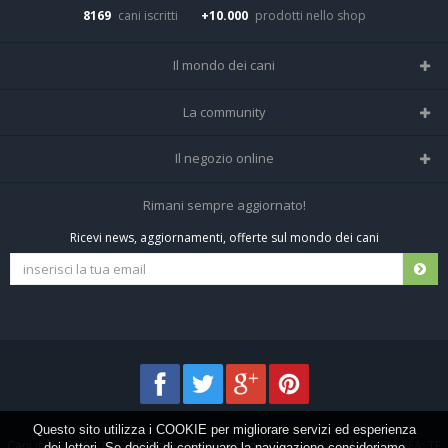
8169
cani iscritti
+10.000
prodotti nello shop
Il mondo dei cani
Tutte le razze
La community
Il Magazine
Home
Il negozio online
Le domande (Forum)
Iscriviti alla community
Negozio per cani
Rimani sempre aggiornato!
Sostanze Nocive per cani
Tutti i cani iscritti
Ricevi news, aggiornamenti, offerte sul mondo dei cani
Spedizioni e resi
Pagamenti sicuri
Termini e condizioni
Questo sito utilizza i COOKIE per migliorare servizi ed esperienza
Cani.it © 2013-2026 •
Privacy
•
Frezza Network S.R.L. P.I. 01821400676 REA: TE
dei lettori. Se decidi di continuare la navigazione consideriamo