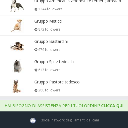
Gruppo American staffordshire terrier ( amstaff, amastaff )
1344 followers
Gruppo Meticci
873 followers
Gruppo Bastardini
676 followers
Gruppo Spitz tedeschi
613 followers
Gruppo Pastore tedesco
380 followers
HAI BISOGNO DI ASSISTENZA PER I TUOI ORDINI?
CLICCA QUI
Il social network degli amanti dei cani