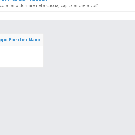
o a farlo dormire nella cuccia, capita anche a voi?
ppo Pinscher Nano