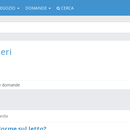
EGOZIO
DOMANDE
CERCA
eri
e domande
anda
dorme sul letto?