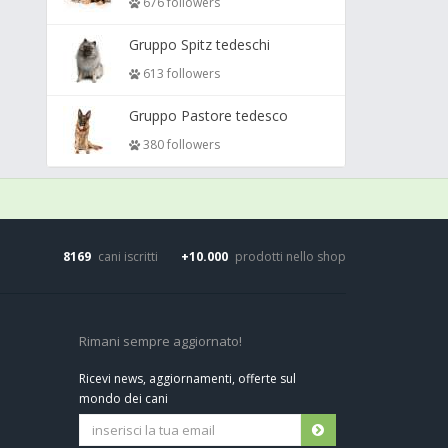
676 followers
Gruppo Spitz tedeschi
613 followers
Gruppo Pastore tedesco
380 followers
8169
cani iscritti
+10.000
prodotti nello shop
Rimani sempre aggiornato!
Ricevi news, aggiornamenti, offerte sul
mondo dei cani