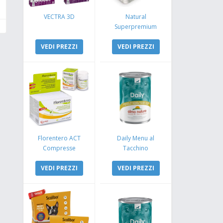
VECTRA 3D
Natural
Superpremium
Monoproteico
VEDI PREZZI
Coniglio e Mela
VEDI PREZZI
Florentero ACT
Daily Menu al
Compresse
Tacchino
VEDI PREZZI
VEDI PREZZI