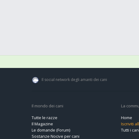
Il social network degli amanti dei cani
Il mondo dei cani
La commu
Tutte le razze
Home
Il Magazine
Iscriviti 
Le domande (Forum)
Tutti i cani
Sostanze Nocive per cani