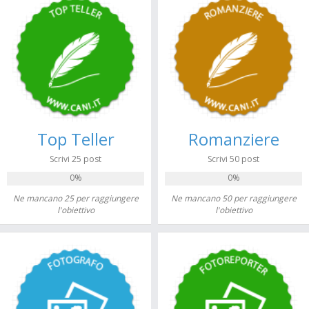
Top Teller
Romanziere
Scrivi 25 post
Scrivi 50 post
0%
0%
Ne mancano 25 per raggiungere
Ne mancano 50 per raggiungere
l'obiettivo
l'obiettivo