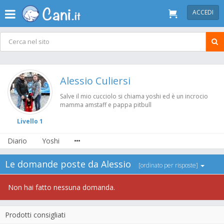
ACCEDI
Alessio Culiersi
Salve il mio cucciolo si chiama yoshi ed è un incrocio
mamma amstaff e pappa pitbull
Livello 1
Diario
Yoshi
Le domande poste da Alessio
[ordinato per risposte]
Non hai fatto nessuna domanda.
Prodotti consigliati