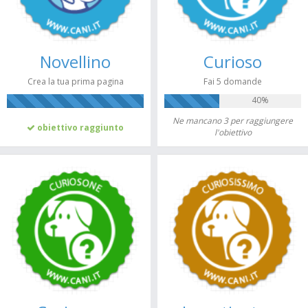
Novellino
Curioso
Crea la tua prima pagina
Fai 5 domande
40%
100%
Ne mancano 3 per raggiungere
obiettivo raggiunto
l'obiettivo