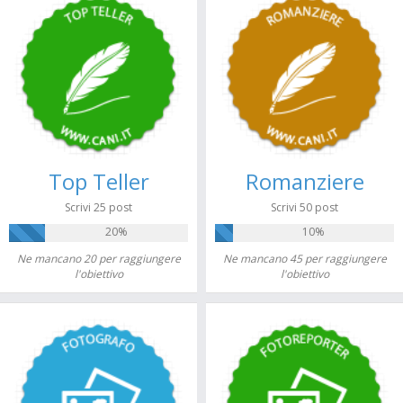
Top Teller
Romanziere
Scrivi 25 post
Scrivi 50 post
20%
10%
Ne mancano 20 per raggiungere
Ne mancano 45 per raggiungere
l'obiettivo
l'obiettivo