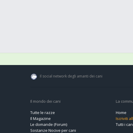
Il social network degli amanti dei cani
Il mondo dei cani
La commu
Tutte le razze
Home
Il Magazine
Iscriviti 
Le domande (Forum)
Tutti i cani
Sostanze Nocive per cani