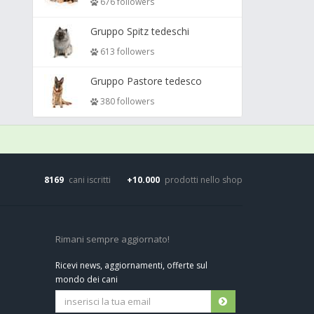
676 followers
Gruppo Spitz tedeschi
613 followers
Gruppo Pastore tedesco
380 followers
8169
cani iscritti
+10.000
prodotti nello shop
Rimani sempre aggiornato!
Ricevi news, aggiornamenti, offerte sul
mondo dei cani