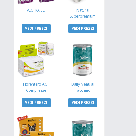
VECTRA 3D
Natural
Superpremium
Monoproteico
VEDI PREZZI
Coniglio e Mela
VEDI PREZZI
Florentero ACT
Daily Menu al
Compresse
Tacchino
VEDI PREZZI
VEDI PREZZI