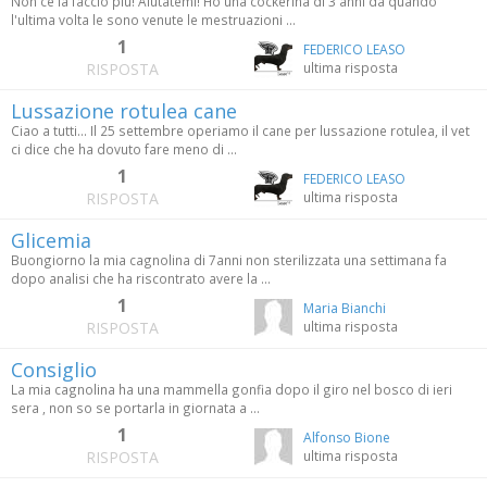
Non ce la faccio più! Aiutatemi! Ho una cockerina di 3 anni da quando
l'ultima volta le sono venute le mestruazioni ...
1
FEDERICO LEASO
RISPOSTA
ultima risposta
Lussazione rotulea cane
Ciao a tutti... Il 25 settembre operiamo il cane per lussazione rotulea, il vet
ci dice che ha dovuto fare meno di ...
1
FEDERICO LEASO
RISPOSTA
ultima risposta
Glicemia
Buongiorno la mia cagnolina di 7anni non sterilizzata una settimana fa
dopo analisi che ha riscontrato avere la ...
1
Maria Bianchi
RISPOSTA
ultima risposta
Consiglio
La mia cagnolina ha una mammella gonfia dopo il giro nel bosco di ieri
sera , non so se portarla in giornata a ...
1
Alfonso Bione
RISPOSTA
ultima risposta