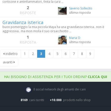
cortisone e antinfiammatori, finita la cura ...
2
Saverio Sollecito
RISPOSTE
ultima risposta
Gravidanza isterica
buon pomeriggio la mia piccola Maya ha una gravidanza isterica.. non è
aggressiva.. ma mon molla il suo orsacchiotto ...
1
Maria O
RISPOSTA
ultima risposta
indietro
1
2
3
4
5
6
7
8
9
avanti
HAI BISOGNO DI ASSISTENZA PER I TUOI ORDINI?
CLICCA QUI
Il social network degli amanti dei cani
8169
cani iscritti
+10.000
prodotti nello shop