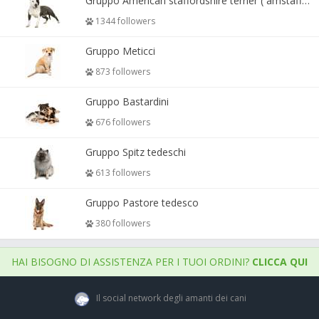
Gruppo American staffordshire terrier ( amstaff, amastaff )
1344 followers
Gruppo Meticci
873 followers
Gruppo Bastardini
676 followers
Gruppo Spitz tedeschi
613 followers
Gruppo Pastore tedesco
380 followers
HAI BISOGNO DI ASSISTENZA PER I TUOI ORDINI?
CLICCA QUI
Il social network degli amanti dei cani