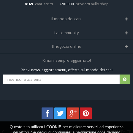
8169
cani iscritti
+10.000
prodotti nello shop
Il mondo dei cani
Tutte le razze
La community
Il Magazine
Home
Il negozio online
Le domande (Forum)
Iscriviti alla community
Negozio per cani
Rimani sempre aggiornato!
Sostanze Nocive per cani
Tutti i cani iscritti
Ricevi news, aggiornamenti, offerte sul mondo dei cani
Spedizioni e resi
Pagamenti sicuri
Termini e condizioni
Questo sito utilizza i COOKIE per migliorare servizi ed esperienza
Cani.it © 2013-2026 •
Privacy
•
Frezza Network S.R.L. P.I. 01821400676 REA: TE
dei lettori. Se decidi di continuare la navigazione consideriamo