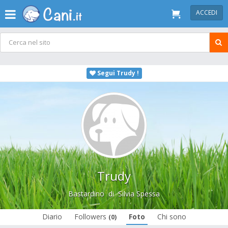
ACCEDI
Segui Trudy !
Trudy
Bastardino
di
Silvia Spessa
Diario
Followers
Foto
Chi sono
(0)