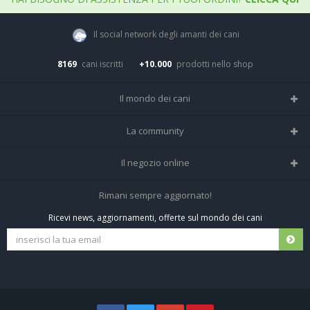
Il social network degli amanti dei cani
8169
cani iscritti
+10.000
prodotti nello shop
Il mondo dei cani
Tutte le razze
La community
Il Magazine
Home
Il negozio online
Le domande (Forum)
Iscriviti alla community
Negozio per cani
Rimani sempre aggiornato!
Sostanze Nocive per cani
Tutti i cani iscritti
Ricevi news, aggiornamenti, offerte sul mondo dei cani
Spedizioni e resi
Pagamenti sicuri
Termini e condizioni