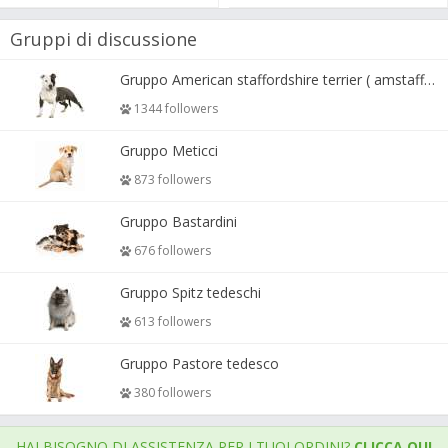
Gruppi di discussione
Gruppo American staffordshire terrier ( amstaff, amastaff )
1344 followers
Gruppo Meticci
873 followers
Gruppo Bastardini
676 followers
Gruppo Spitz tedeschi
613 followers
Gruppo Pastore tedesco
380 followers
HAI BISOGNO DI ASSISTENZA PER I TUOI ORDINI?
CLICCA QUI