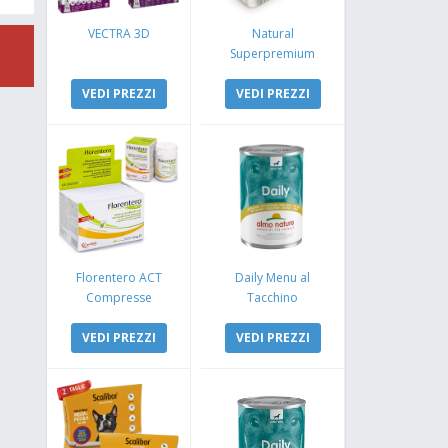
VECTRA 3D
Natural
Superpremium
Monoproteico
VEDI PREZZI
Coniglio e Mela
VEDI PREZZI
Florentero ACT
Daily Menu al
Compresse
Tacchino
VEDI PREZZI
VEDI PREZZI