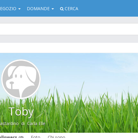
EGOZIO
DOMANDE
CERCA
Toby
astardino
di
Carla Elle
ollowers
Foto
Chi sono
(0)