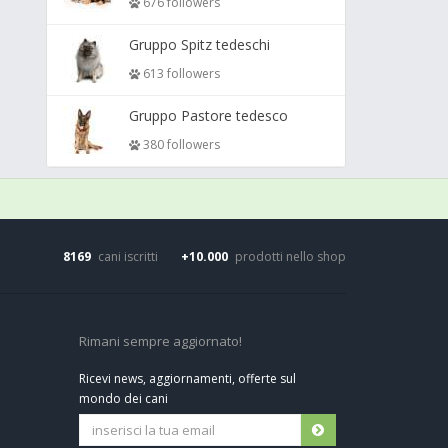
676 followers
Gruppo Spitz tedeschi
613 followers
Gruppo Pastore tedesco
380 followers
8169
cani iscritti
+10.000
prodotti nello shop
Rimani sempre aggiornato!
Ricevi news, aggiornamenti, offerte sul
mondo dei cani