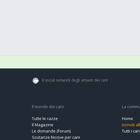
Il social network degli amanti dei cani
Il mondo dei cani
La commu
Tutte le razze
Home
Il Magazine
Iscriviti 
Le domande (Forum)
Tutti i cani
Sostanze Nocive per cani