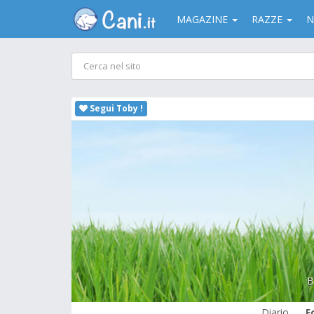
MAGAZINE
RAZZE
N
Segui Toby !
B
Diario
F