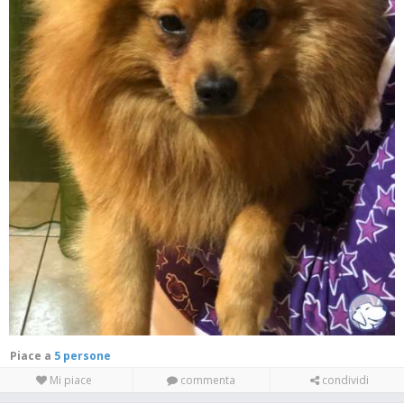
Piace a
5 persone
Mi piace
commenta
condividi