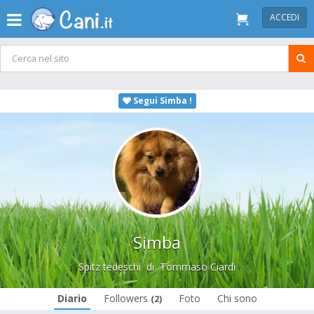
ACCEDI
Segui Simba !
Simba
Spitz tedeschi
di
Tommaso Ciardi
Diario
Followers
Foto
Chi sono
(2)