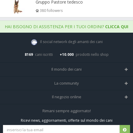
Gruppo Pastore tedesco
380 followers
HAI BISOGNO DI ASSISTENZA PER I TUOI ORDINI?
CLICCA QUI
Il social network degli amanti dei cani
8169
cani iscritti
+10.000
prodotti nello shop
Il mondo dei cani
Tutte le razze
La community
Il Magazine
Home
Il negozio online
Le domande (Forum)
Iscriviti alla community
Negozio per cani
Rimani sempre aggiornato!
Sostanze Nocive per cani
Tutti i cani iscritti
Ricevi news, aggiornamenti, offerte sul mondo dei cani
Spedizioni e resi
Pagamenti sicuri