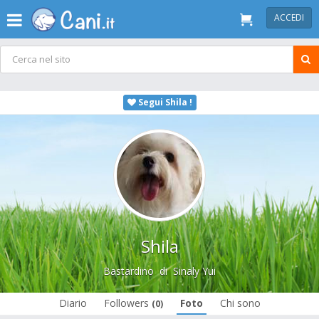
ACCEDI
Segui Shila !
Shila
Bastardino
di
Sinaly Yui
Diario
Followers
Foto
Chi sono
(0)