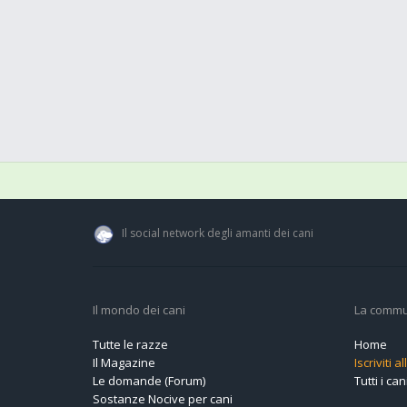
Il social network degli amanti dei cani
Il mondo dei cani
La commu
Tutte le razze
Home
Il Magazine
Iscriviti 
Le domande (Forum)
Tutti i cani
Sostanze Nocive per cani