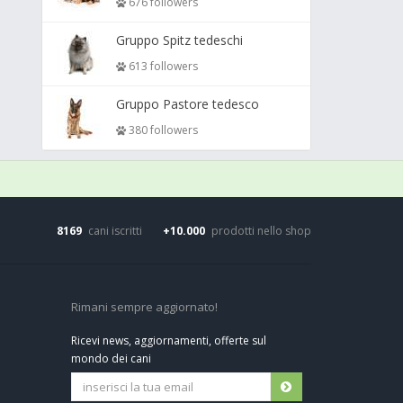
676 followers
Gruppo Spitz tedeschi
613 followers
Gruppo Pastore tedesco
380 followers
8169
cani iscritti
+10.000
prodotti nello shop
Rimani sempre aggiornato!
Ricevi news, aggiornamenti, offerte sul
mondo dei cani