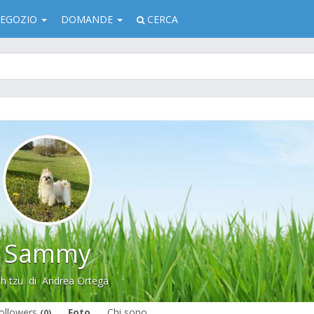
EGOZIO
DOMANDE
CERCA
Sammy
ih tzu
di
Andrea Ortega
ollowers
Foto
Chi sono
(0)