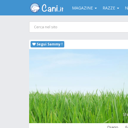
MAGAZINE
RAZZE
N
Segui Sammy !
Sh
Diario
F