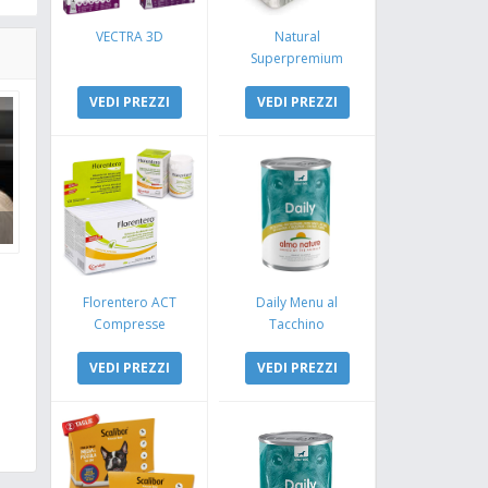
VECTRA 3D
Natural
Superpremium
Monoproteico
VEDI PREZZI
Coniglio e Mela
VEDI PREZZI
Florentero ACT
Daily Menu al
Compresse
Tacchino
VEDI PREZZI
VEDI PREZZI