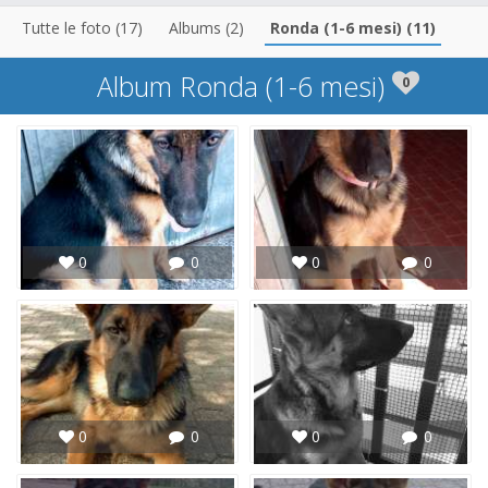
Tutte le foto (17)
Albums (2)
Ronda (1-6 mesi) (11)
Album Ronda (1-6 mesi)
0
0
0
0
0
0
0
0
0