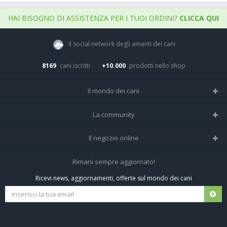
HAI BISOGNO DI ASSISTENZA PER I TUOI ORDINI?
CLICCA QUI
Il social network degli amanti dei cani
8169
cani iscritti
+10.000
prodotti nello shop
Il mondo dei cani
Tutte le razze
La community
Il Magazine
Home
Il negozio online
Le domande (Forum)
Iscriviti alla community
Negozio per cani
Rimani sempre aggiornato!
Sostanze Nocive per cani
Tutti i cani iscritti
Ricevi news, aggiornamenti, offerte sul mondo dei cani
Spedizioni e resi
Pagamenti sicuri
Termini e condizioni