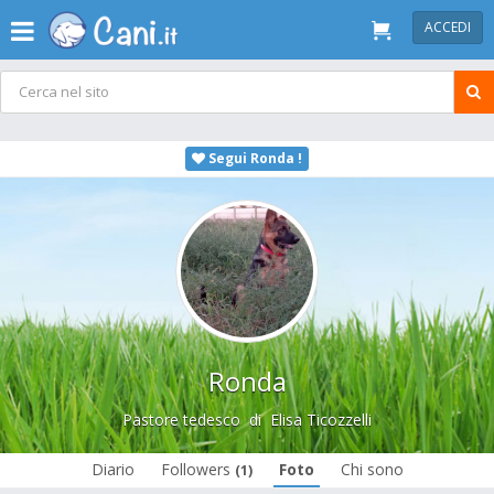
ACCEDI
Segui Ronda !
Ronda
Pastore tedesco
di
Elisa Ticozzelli
Diario
Followers
Foto
Chi sono
(1)