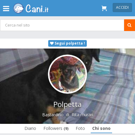
ACCEDI
Segui polpetta !
Polpetta
Bastardino
di
Rita murari
Diario
Followers
Foto
Chi sono
(9)