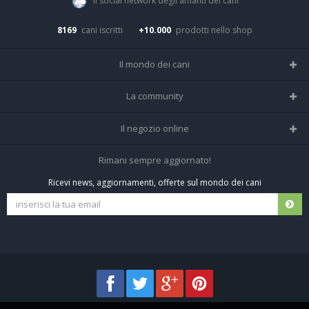
Il social network degli amanti dei cani
8169
cani iscritti
+10.000
prodotti nello shop
Il mondo dei cani
Tutte le razze
La community
Il Magazine
Home
Il negozio online
Le domande (Forum)
Iscriviti alla community
Negozio per cani
Rimani sempre aggiornato!
Sostanze Nocive per cani
Tutti i cani iscritti
Ricevi news, aggiornamenti, offerte sul mondo dei cani
Spedizioni e resi
Pagamenti sicuri
Termini e condizioni