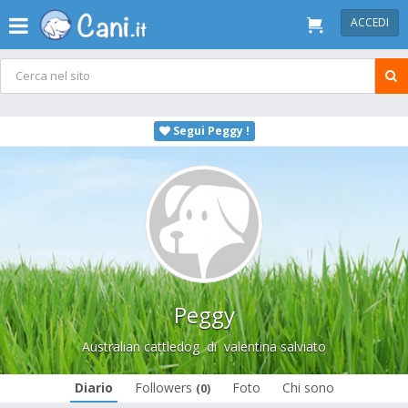
ACCEDI
Segui Peggy !
Peggy
Australian cattledog
di
valentina salviato
Diario
Followers
Foto
Chi sono
(0)