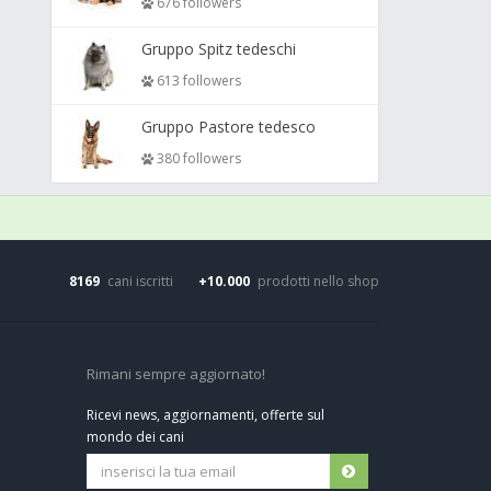
676 followers
Gruppo Spitz tedeschi
613 followers
Gruppo Pastore tedesco
380 followers
8169
cani iscritti
+10.000
prodotti nello shop
Rimani sempre aggiornato!
Ricevi news, aggiornamenti, offerte sul
mondo dei cani