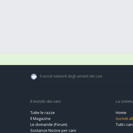
Il social network degli amanti dei cani
Il mondo dei cani
La commu
Tutte le razze
Home
Il Magazine
Iscriviti 
Le domande (Forum)
Tutti i cani
Sostanze Nocive per cani