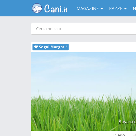
MAGAZINE
RAZZE
N
Segui Margot !
Bovaro d
Diario
F