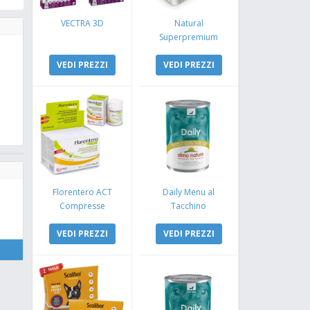
VECTRA 3D
Natural
Superpremium
Monoproteico
VEDI PREZZI
Coniglio e Mela
VEDI PREZZI
Florentero ACT
Daily Menu al
Compresse
Tacchino
VEDI PREZZI
VEDI PREZZI