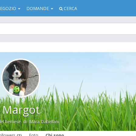
EGOZIO
DOMANDE
CERCA
Margot
el bernese
di
Mara Dabellani
ollowers
Foto
Chi sono
(1)