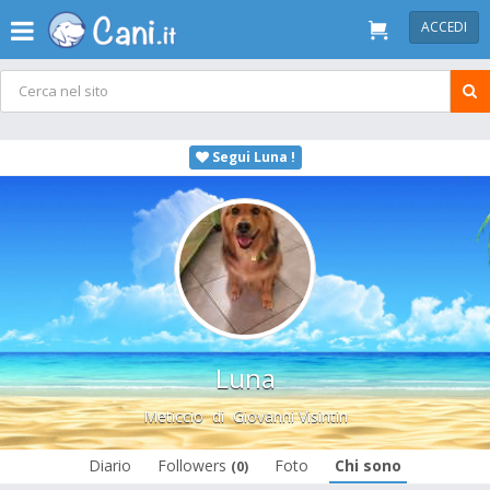
ACCEDI
Segui Luna !
Luna
Meticcio
di
Giovanni Visintin
Diario
Followers
Foto
Chi sono
(0)