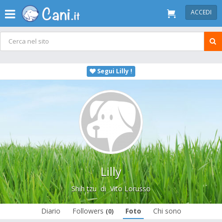
ACCEDI
Segui Lilly !
Lilly
Shih tzu
di
Vito Lorusso
Diario
Followers
Foto
Chi sono
(0)