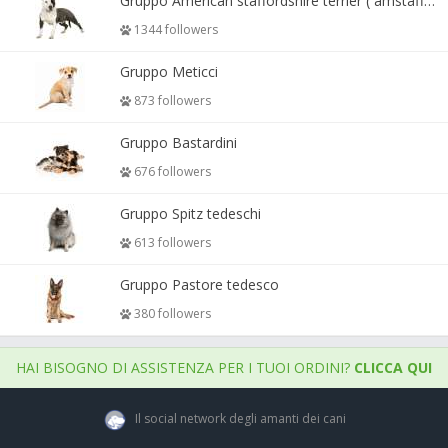
Gruppo American staffordshire terrier ( amstaff, amastaff )
1344 followers
Gruppo Meticci
873 followers
Gruppo Bastardini
676 followers
Gruppo Spitz tedeschi
613 followers
Gruppo Pastore tedesco
380 followers
HAI BISOGNO DI ASSISTENZA PER I TUOI ORDINI?
CLICCA QUI
Il social network degli amanti dei cani