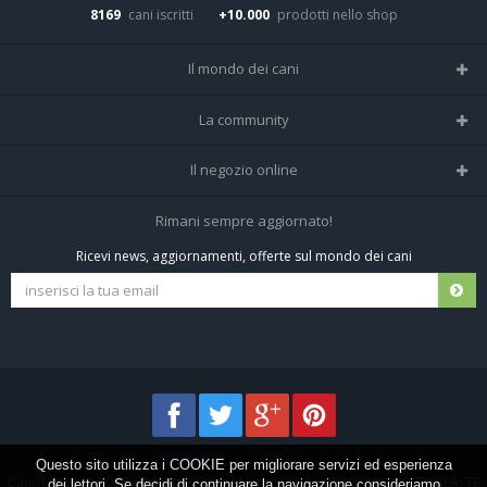
8169
cani iscritti
+10.000
prodotti nello shop
Il mondo dei cani
Tutte le razze
La community
Il Magazine
Home
Il negozio online
Le domande (Forum)
Iscriviti alla community
Negozio per cani
Rimani sempre aggiornato!
Sostanze Nocive per cani
Tutti i cani iscritti
Ricevi news, aggiornamenti, offerte sul mondo dei cani
Spedizioni e resi
Pagamenti sicuri
Termini e condizioni
Questo sito utilizza i COOKIE per migliorare servizi ed esperienza
Cani.it © 2013-2026 •
Privacy
•
Frezza Network S.R.L. P.I. 01821400676 REA: TE
dei lettori. Se decidi di continuare la navigazione consideriamo